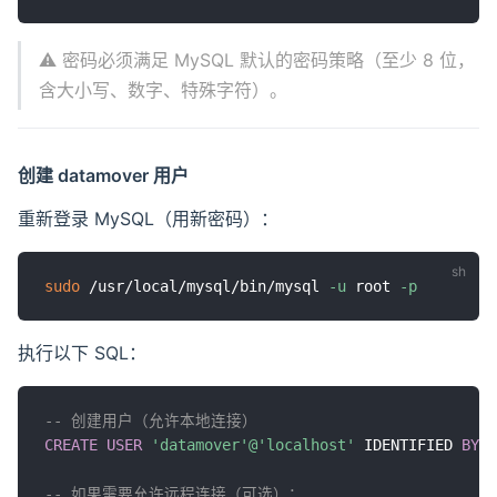
⚠️ 密码必须满足 MySQL 默认的密码策略（至少 8 位，
含大小写、数字、特殊字符）。
创建 datamover 用户
重新登录 MySQL（用新密码）：
sudo
 /usr/local/mysql/bin/mysql 
-u
 root 
-p
执行以下 SQL：
-- 创建用户（允许本地连接）
CREATE
USER
'datamover'
@'localhost'
 IDENTIFIED 
BY
'
-- 如果需要允许远程连接（可选）：