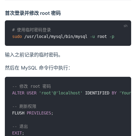
首次登录并修改 root 密码
# 使用临时密码登录
sudo
 /usr/local/mysql/bin/mysql 
-u
 root 
-p
输入之前记录的临时密码。
然后在 MySQL 命令行中执行：
-- 修改 root 密码
ALTER
USER
'root'
@'localhost'
 IDENTIFIED 
BY
'YourNe
-- 刷新权限
FLUSH 
PRIVILEGES
;
-- 退出
EXIT
;