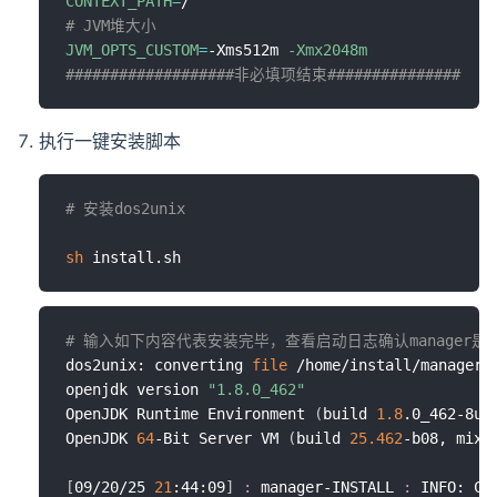
CONTEXT_PATH
=
# JVM堆大小
JVM_OPTS_CUSTOM
=
-Xms512m 
-Xmx2048m
###################非必填项结束###############
执行一键安装脚本
# 安装dos2unix
sh
# 输入如下内容代表安装完毕，查看启动日志确认manager是
dos2unix: converting 
file
 /home/install/manager/
openjdk version 
"1.8.0_462"
OpenJDK Runtime Environment 
(
build 
1.8
.0_462-8u4
OpenJDK 
64
-Bit Server VM 
(
build 
25.462
-b08, mixe
[
09/20/25 
21
:44:09
]
:
 manager-INSTALL 
:
 INFO: Co