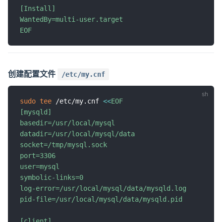
[Install]

WantedBy=multi-user.target

EOF
创建配置文件
/etc/my.cnf
sudo
tee
 /etc/my.cnf 
<<
EOF

[mysqld]

basedir=/usr/local/mysql

datadir=/usr/local/mysql/data

socket=/tmp/mysql.sock

port=3306

user=mysql

symbolic-links=0

log-error=/usr/local/mysql/data/mysqld.log

pid-file=/usr/local/mysql/data/mysqld.pid

[client]
