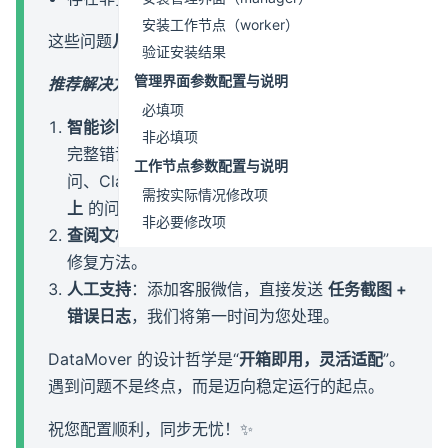
安装工作节点（worker）
这些问题
几乎都可以通过调整配置轻松解决
。
验证安装结果
管理界面参数配置与说明
推荐解决方案：
必填项
智能诊断
：在任务「更多操作」中下载日志，将
非必填项
完整错误信息发送给任意 AI 助手（如通义千
工作节点参数配置与说明
问、Claude 等），可快速定位并解决
95% 以
需按实际情况修改项
上
的问题。
非必要修改项
查阅文档
：
常见问题汇总
中已收录高频错误及
修复方法。
人工支持
：添加客服微信，直接发送
任务截图 +
错误日志
，我们将第一时间为您处理。
DataMover 的设计哲学是“
开箱即用，灵活适配
”。
遇到问题不是终点，而是迈向稳定运行的起点。
祝您配置顺利，同步无忧！✨