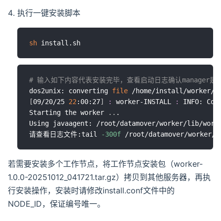
执行一键安装脚本
sh
# 输入如下内容代表安装完毕，查看启动日志确认manager是
dos2unix: converting 
file
 /home/install/worker/i
[
09/20/25 
22
:00:27
]
:
 worker-INSTALL 
:
 INFO: Cop
Starting the worker 
..
.

Using javaagent: /root/datamover/worker/lib/worke
请查看日志文件:tail 
-300f
若需要安装多个工作节点，将工作节点安装包（worker-
1.0.0-20251012_041721.tar.gz）拷贝到其他服务器，再执
行安装操作，安装时请修改install.conf文件中的
NODE_ID，保证编号唯一。