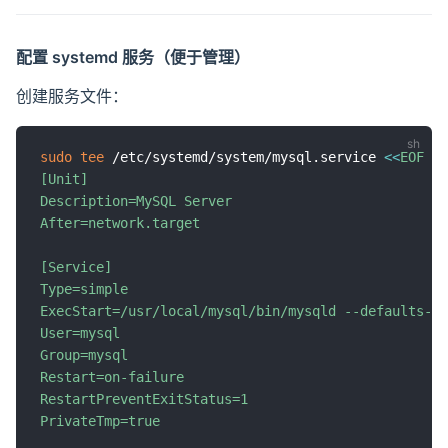
配置 systemd 服务（便于管理）
创建服务文件：
sudo
tee
 /etc/systemd/system/mysql.service 
<<
EOF

[Unit]

Description=MySQL Server

After=network.target

[Service]

Type=simple

ExecStart=/usr/local/mysql/bin/mysqld --defaults-fi
User=mysql

Group=mysql

Restart=on-failure

RestartPreventExitStatus=1

PrivateTmp=true
