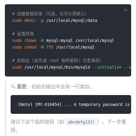
# 创建数据目录（可选，也可以用默认）
sudo
mkdir
-p
 /usr/local/mysql/data

# 设置权限
sudo
chown
-R
sudo
chmod
-R
755
 /usr/local/mysql

# 初始化（会生成 root 临时密码！注意保存）
sudo
 /usr/local/mysql/bin/mysqld 
--initialize
--use
🔍
重要
：初始化输出中会有一行类似：
请记下这个临时密码（如
），下一步要
abcdefg123!
用。