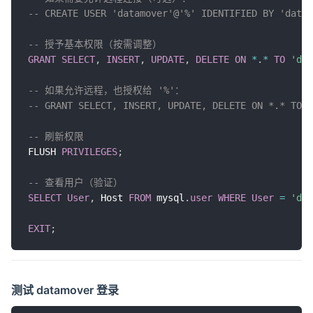
-- CREATE USER 'datamover'@'%' IDENTIFIED BY 'datam
-- 授予基本权限（按需调整）
GRANT
SELECT
,
INSERT
,
UPDATE
,
DELETE
ON
*
.
*
TO
'dat
-- 如果允许远程，也授权给 '%'：
-- GRANT SELECT, INSERT, UPDATE, DELETE ON *.* TO '
-- 刷新权限
FLUSH 
PRIVILEGES
;
-- 查看用户（验证）
SELECT
User
,
 Host 
FROM
 mysql
.
user
WHERE
User
=
'dat
EXIT
;
测试 datamover 登录