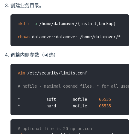
创建业务目录。
mkdir
-p
 /home/datamover/
{
install,backup
}
chown
调整内侧参数（可选）
vim
 /etc/security/limits.conf

# nofile - maximal opened files, * for all users
*           soft       nofile     
65535
*           hard       nofile     
65535
# optional file is 20-nproc.conf