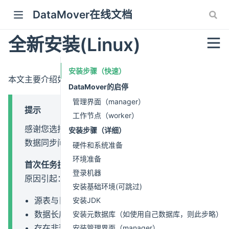
DataMover在线文档
全新安装(Linux)
安装步骤（快速）
本文主要介绍如何在 Linux 操作系统下安装DataMover。
DataMover的启停
管理界面（manager）
提示
工作节点（worker）
感谢您选择 DataMover！您已经迈出了高效解决
安装步骤（详细）
数据同步问题的关键一步 🎉
硬件和系统准备
环境准备
首次任务执行失败是非常常见的现象
，通常由以下
登录机器
原因引起：
安装基础环境(可跳过)
源表与目标表字段类型不匹配
安装JDK
数据长度超出目标字段限制
安装元数据库（如使用自己数据库，则此步略）
存在非预期的空值、特殊字符或格式
安装管理界面（manager）