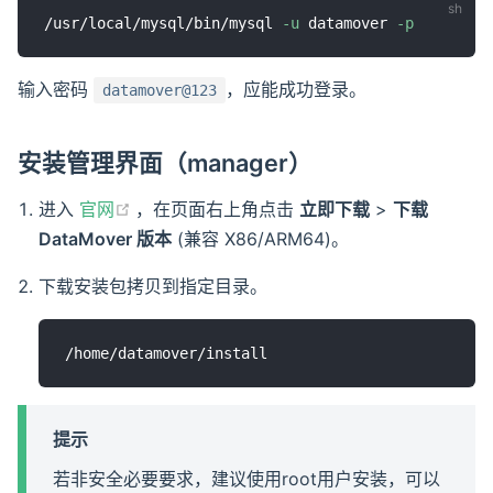
/usr/local/mysql/bin/mysql 
-u
 datamover 
-p
输入密码
，应能成功登录。
datamover@123
安装管理界面（manager）
(opens new window)
进入
官网
，在页面右上角点击
立即下载
>
下载
DataMover 版本
(兼容 X86/ARM64)。
下载安装包拷贝到指定目录。
提示
若非安全必要要求，建议使用root用户安装，可以