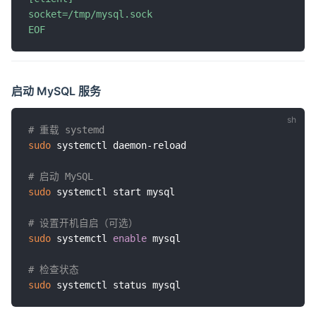
socket=/tmp/mysql.sock

EOF
启动 MySQL 服务
# 重载 systemd
sudo
 systemctl daemon-reload

# 启动 MySQL
sudo
 systemctl start mysql

# 设置开机自启（可选）
sudo
 systemctl 
enable
 mysql

# 检查状态
sudo